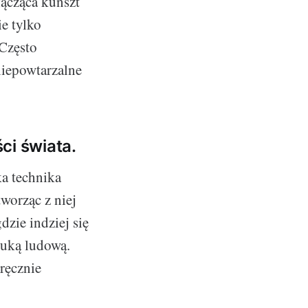
łącząca kunszt
e tylko
Często
niepowtarzalne
ści świata.
a technika
tworząc z niej
dzie indziej się
tuką ludową.
ręcznie