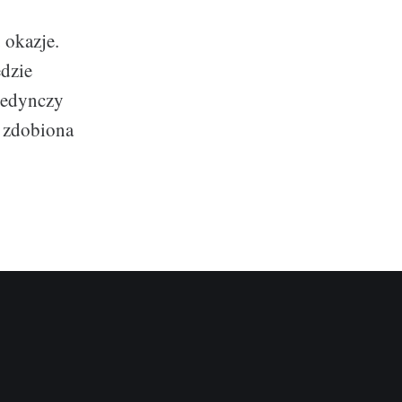
 okazje.
ędzie
jedynczy
e zdobiona