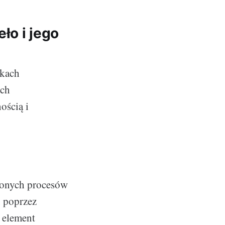
ło i jego
łkach
ych
ością i
żonych procesów
, poprzez
 element