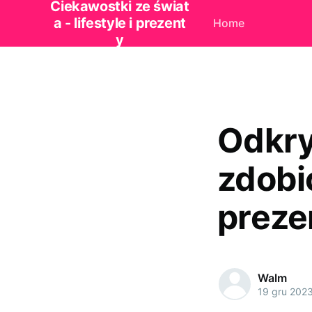
Ciekawostki ze świat
a - lifestyle i prezent
Home
y
Odkry
zdobi
preze
Walm
19 gru 202