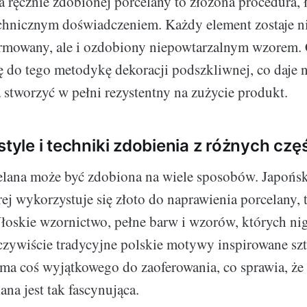
a ręcznie zdobionej porcelany to złożona procedura, 
echnicznym doświadczeniem. Każdy element zostaje ni
ormowany, ale i ozdobiony niepowtarzalnym wzorem. 
ę do tego metodykę dekoracji podszkliwnej, co daje 
a stworzyć w pełni rezystentny na zużycie produkt.
style i techniki zdobienia z różnych czę
elana może być zdobiona na wiele sposobów. Japońsk
ej wykorzystuje się złoto do naprawienia porcelany, 
Włoskie wzornictwo, pełne barw i wzorów, których nig
oczywiście tradycyjne polskie motywy inspirowane sz
ma coś wyjątkowego do zaoferowania, co sprawia, że 
na jest tak fascynująca.