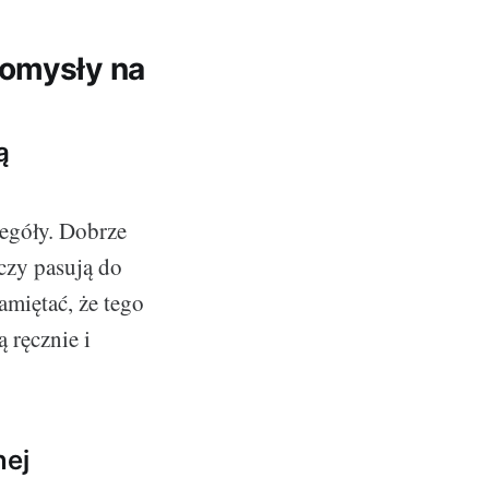
pomysły na
ą
zegóły. Dobrze
czy pasują do
amiętać, że tego
 ręcznie i
nej