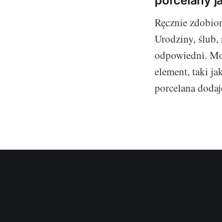
porcelany j
Ręcznie zdobion
Urodziny, ślub,
odpowiedni. Mo
element, taki j
porcelana doda