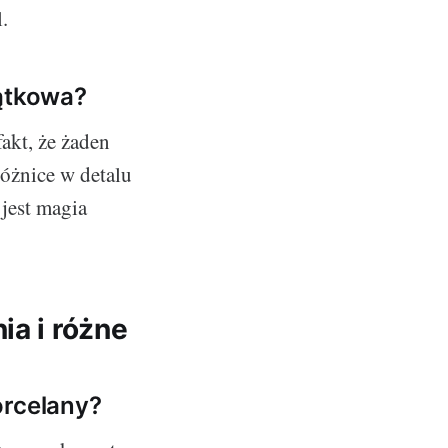
.
jątkowa?
akt, że żaden
różnice w detalu
 jest magia
ia i różne
orcelany?