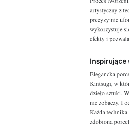
Proces tworzeni
artystyczny z t
precyzyjnie uf
wykorzystuje si
efekty i pozwal
Inspirujące 
Elegancka porc
Kintsugi, w któr
dzieło sztuki. 
nie zobaczy. I 
Każda technika 
zdobiona porcela