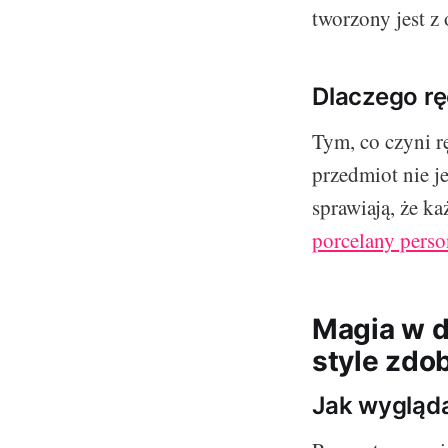
tworzony jest z
Dlaczego rę
Tym, co czyni r
przedmiot nie j
sprawiają, że ka
porcelany perso
Magia w d
style zdo
Jak wygląda