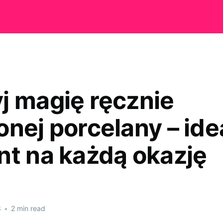
j magię ręcznie
onej porcelany – ide
nt na każdą okazję
3
•
2 min read