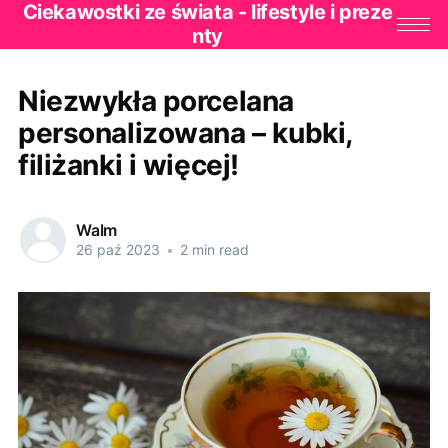
Ciekawostki ze świata - lifestyle i preze
nty
Niezwykła porcelana
personalizowana – kubki,
filiżanki i więcej!
Walm
26 paź 2023
•
2 min read