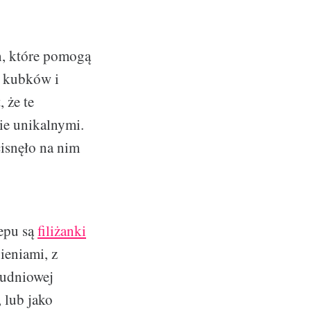
h, które pomogą
, kubków i
 że te
ie unikalnymi.
cisnęło na nim
lepu są
filiżanki
ieniami, z
łudniowej
, lub jako