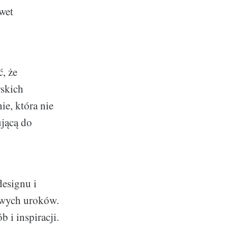
awet
, że
rskich
ie, która nie
ującą do
designu i
owych uroków.
 i inspiracji.