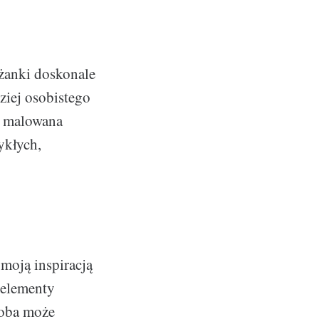
iżanki doskonale
ziej osobistego
e malowana
ykłych,
 moją inspiracją
 elementy
doba może