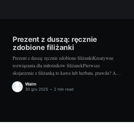
Prezent z duszą: ręcznie
zdobione filiżanki
Prezent z duszą: ręcznie zdobione filiżankiKreatywne
rozwiązania dla miłośników filiżanekPierwsze
skojarzenie z filiżanką to kawa lub herbata, prawda? Ale
co powiecie na prawdziwe dzieła sztuki w formie
Walm
filiżanek? Tak, dzięki kreatywności i talentowi
30 gru 2025
•
2 min read
rzemieślników, na talerzach naszych stółków można teraz
znaleźć piękne, ręcznie zdobione filizanki na prezent! W
ostatnich latach