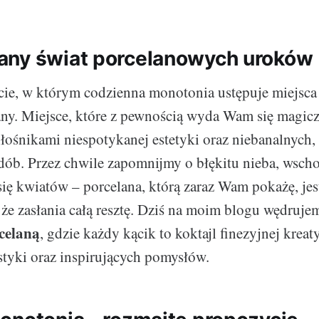
any świat porcelanowych uroków
cie, w którym codzienna monotonia ustępuje miejsc
ny. Miejsce, które z pewnością wyda Wam się magicz
miłośnikami niespotykanej estetyki oraz niebanalnych,
ób. Przez chwile zapomnijmy o błękitu nieba, wsch
się kwiatów – porcelana, którą zaraz Wam pokażę, jes
 że zasłania całą resztę. Dziś na moim blogu wędruj
celaną
, gdzie każdy kącik to koktajl finezyjnej krea
styki oraz inspirujących pomysłów.