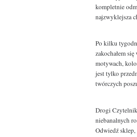
kompletnie odmie
najzwyklejsza c
Po kilku tygodn
zakochałem się 
motywach, kolor
jest tylko przed
twórczych posz
Drogi Czytelnik
niebanalnych r
Odwiedź sklep, 