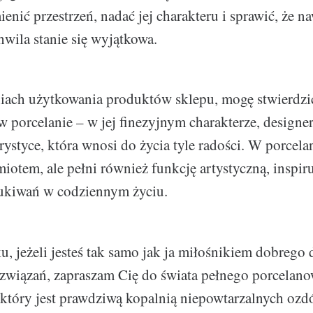
nić przestrzeń, nadać jej charakteru i sprawić, że n
hwila stanie się wyjątkowa.
iach użytkowania produktów sklepu, mogę stwierdzić
w porcelanie – w jej finezyjnym charakterze, designe
ystyce, która wnosi do życia tyle radości. W porcelan
miotem, ale pełni również funkcję artystyczną, inspir
ukiwań w codziennym życiu.
u, jeżeli jesteś tak samo jak ja miłośnikiem dobrego 
ozwiązań, zapraszam Cię do świata pełnego porcelan
który jest prawdziwą kopalnią niepowtarzalnych ozdób