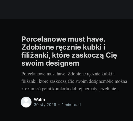
Porcelanowe must have.
Zdobione ręcznie kubki i
filiżanki, które zaskoczą Cię
swoim designem
Porcelanowe must have. Zdobione ręcznie kubki i
filiżanki, które zaskoczą Cię swoim designemNie można
zrozumieć pełni komfortu dobrej herbaty, jeżeli nie
serwuje się jej w odpowiednim naczyniu. Dzisiaj
Walm
opowiem Ci o unikalnej ofercie sklepu z ręcznie zdobioną
30 sty 2026
•
1 min read
porcelaną. Porcelanowy must have, który sprawi, że
każda filiżanka będzie smakować jeszcze lepiej.