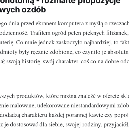
onotonią - rozmaite propozycje
owych ozdób
go dnia przed ekranem komputera z myślą o rzeczac
odzienność. Trafiłem ogród pełen pięknych filiżanek
erię. Co mnie jednak zaskoczyło najbardziej, to fakt,
dmioty były ręcznie zdobione, co czyniło je absolutn
ał swoją historię, swój charakter, coś co na dobre od
szych produktów, które można znaleźć w ofercie sk
znie malowane, udekorowane niestandardowymi zdob
 dodadzą charakteru każdej porannej kawie czy popo
 je dostosować dla siebie, swojej rodziny, przyjaciół