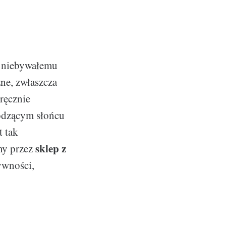
a niebywałemu
ne, zwłaszcza
 ręcznie
odzącym słońcu
t tak
sklep z
emy przez
tywności,