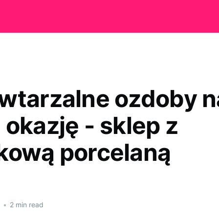
wtarzalne ozdoby n
 okazję - sklep z
kową porcelaną
•
2 min read