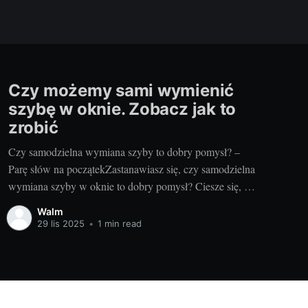
Czy możemy sami wymienić
szybę w oknie. Zobacz jak to
zrobić
Czy samodzielna wymiana szyby to dobry pomysł? –
Parę słów na początekZastanawiasz się, czy samodzielna
wymiana szyby w oknie to dobry pomysł? Ciesze się, że
jesteś tutaj, bo to oznacza, że szukasz rzetelnej informacji
Walm
na ten temat. Oszczędność, samowystarczalność, a może
29 lis 2025
•
1 min read
chęć nauczenia się czegoś nowego – to tylko niektóre z
powodów,