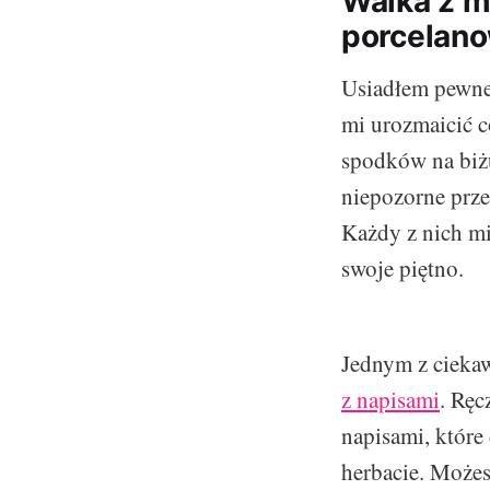
Walka z m
porcelan
Usiadłem pewne
mi urozmaicić c
spodków na biżut
niepozorne prze
Każdy z nich mi
swoje piętno.
Jednym z ciekaw
z napisami
. Ręc
napisami, które
herbacie. Możesz