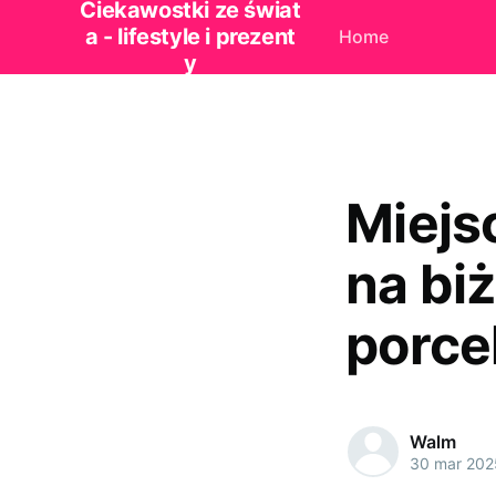
Ciekawostki ze świat
a - lifestyle i prezent
Home
y
Miejs
na biż
porce
Walm
30 mar 202