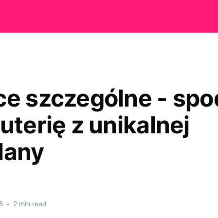
ce szczególne - sp
uterię z unikalnej
lany
5
•
2 min read