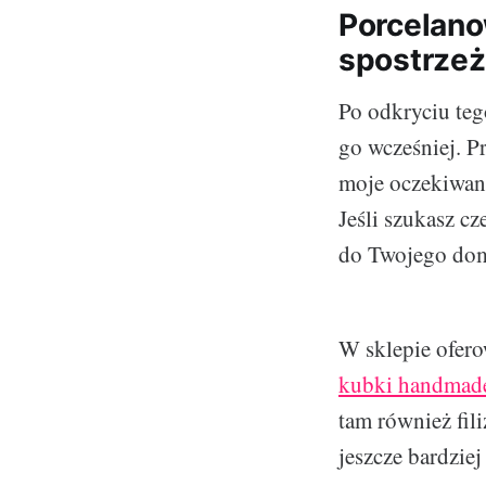
Porcelanow
spostrze
Po odkryciu teg
go wcześniej. P
moje oczekiwani
Jeśli szukasz c
do Twojego domu
W sklepie ofero
kubki handmad
tam również fili
jeszcze bardzie