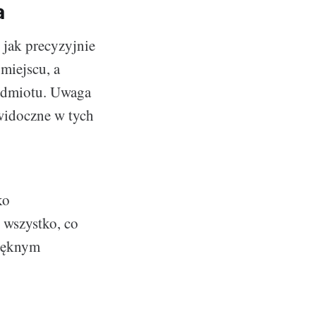
a
 jak precyzyjnie
miejscu, a
zedmiotu. Uwaga
 widoczne w tych
ko
 wszystko, co
pięknym