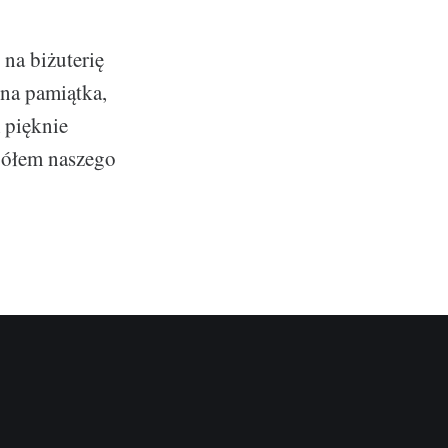
na biżuterię
na pamiątka,
 pięknie
egółem naszego