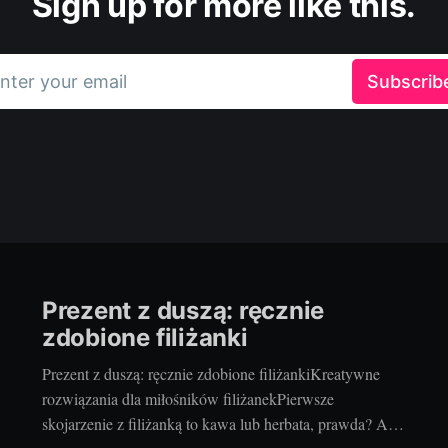
Sign up for more like this.
nter your email
Subscrib
Prezent z duszą: ręcznie
zdobione filiżanki
Prezent z duszą: ręcznie zdobione filiżankiKreatywne
rozwiązania dla miłośników filiżanekPierwsze
skojarzenie z filiżanką to kawa lub herbata, prawda? Ale