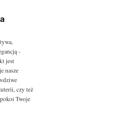
na
ożywa,
egancją -
t jest
je nasze
awdziwe
terii, czy też
aspokoi Twoje