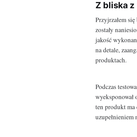
Z bliska z
Przyjrzałem się
zostały naniesi
jakość wykonani
na detale, zaan
produktach.
Podczas testowa
wyeksponował on
ten produkt ma 
uzupełnieniem m