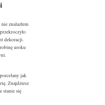
i
 nie znalazłem
 przekroczyło
t dekoracji.
drobinę uroku
ni.
porcelany jak
rię. Znajdziesz
 stanie się