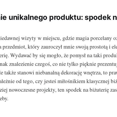
e unikalnego produktu: spodek 
iedawnej wizyty w miejscu, gdzie magia porcelany 
a przedmiot, który zauroczył mnie swoją prostotą i el
erię. Wydawać by się mogło, że pomysł na taki produk
nak znalezienie czegoś, co nie tylko pięknie prezentu
le także stanowi niebanalną dekorację wnętrza, to pr
eżnie od tego, czy jesteś miłośnikiem klasycznej biżu
dziej nowoczesne projekty, ten spodek na biżuterię z
eby.